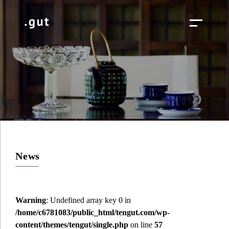
News
Warning
: Undefined array key 0 in
/home/c6781083/public_html/tengut.com/wp-
content/themes/tengut/single.php
on line
57