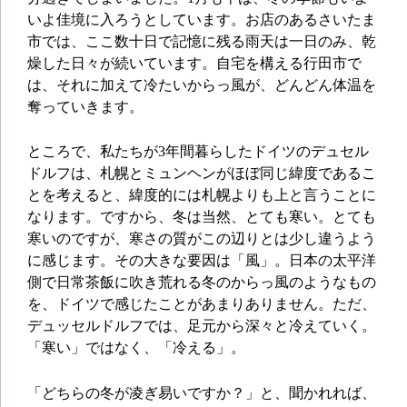
いよ佳境に入ろうとしています。お店のあるさいたま
市では、ここ数十日で記憶に残る雨天は一日のみ、乾
燥した日々が続いています。自宅を構える行田市で
は、それに加えて冷たいからっ風が、どんどん体温を
奪っていきます。
ところで、私たちが3年間暮らしたドイツのデュセル
ドルフは、札幌とミュンヘンがほぼ同じ緯度であるこ
とを考えると、緯度的には札幌よりも上と言うことに
なります。ですから、冬は当然、とても寒い。とても
寒いのですが、寒さの質がこの辺りとは少し違うよう
に感じます。その大きな要因は「風」。日本の太平洋
側で日常茶飯に吹き荒れる冬のからっ風のようなもの
を、ドイツで感じたことがあまりありません。ただ、
デュッセルドルフでは、足元から深々と冷えていく。
「寒い」ではなく、「冷える」。
「どちらの冬が凌ぎ易いですか？」と、聞かれれば、