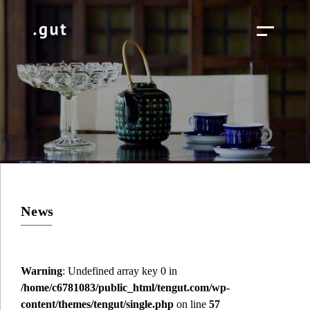
News
Warning
: Undefined array key 0 in
/home/c6781083/public_html/tengut.com/wp-
content/themes/tengut/single.php
on line
57