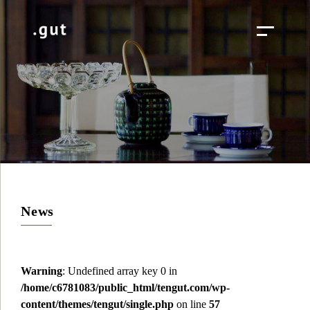
News
Warning
: Undefined array key 0 in
/home/c6781083/public_html/tengut.com/wp-
content/themes/tengut/single.php
on line
57