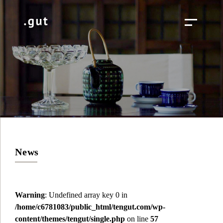
News
Warning
: Undefined array key 0 in
/home/c6781083/public_html/tengut.com/wp-
content/themes/tengut/single.php
on line
57