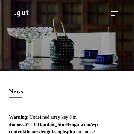
News
Warning
: Undefined array key 0 in
/home/c6781083/public_html/tengut.com/wp-
content/themes/tengut/single.php
on line
57