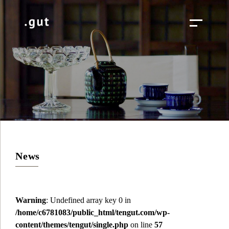
News
Warning
: Undefined array key 0 in
/home/c6781083/public_html/tengut.com/wp-
content/themes/tengut/single.php
on line
57