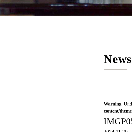
News
Warning
: Und
content/theme
IMGP0
2024.11.20