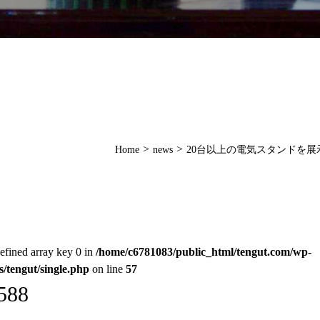
>
>
Home
news
20台以上の電気スタンドを展
efined array key 0 in
/home/c6781083/public_html/tengut.com/wp-
s/tengut/single.php
on line
57
588