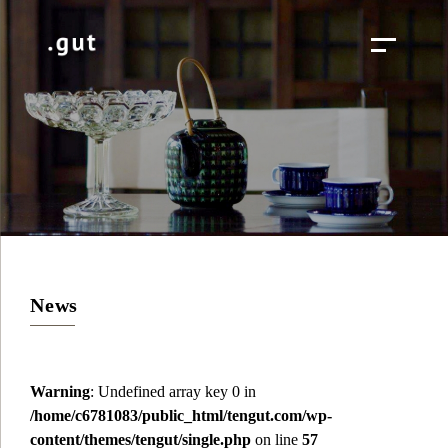
News
Warning
: Undefined array key 0 in
/home/c6781083/public_html/tengut.com/wp-
content/themes/tengut/single.php
on line
57