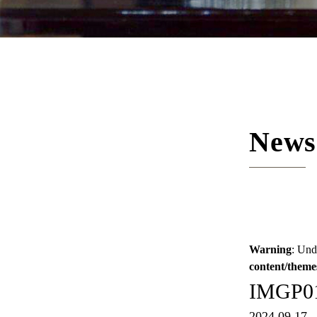
News
Warning
: Und
content/theme
IMGP
2024.09.17