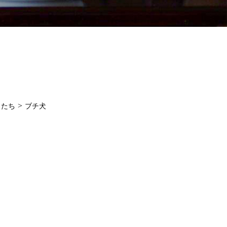
>
コたち
ブチ犬