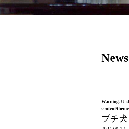
News
Warning
: Und
content/theme
ブチ犬
2024.09.12