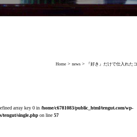
>
>
Home
news
『好き』だけで仕入れた
efined array key 0 in
/home/c6781083/public_html/tengut.com/wp-
s/tengut/single.php
on line
57