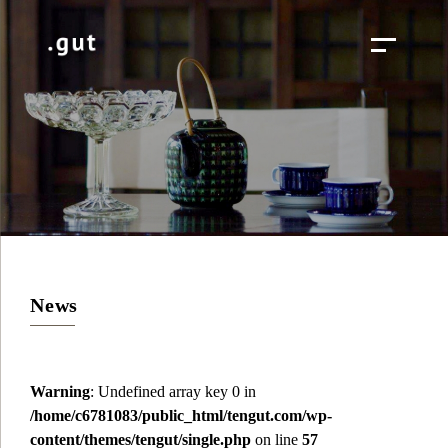
News
Warning
: Undefined array key 0 in
/home/c6781083/public_html/tengut.com/wp-
content/themes/tengut/single.php
on line
57