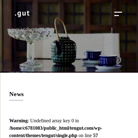
News
Warning
: Undefined array key 0 in
/home/c6781083/public_html/tengut.com/wp-
content/themes/tengut/single.php
on line
57