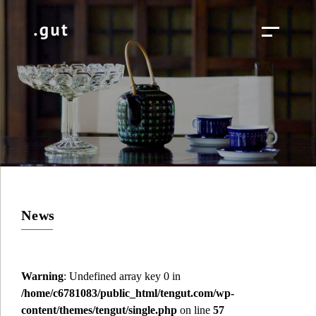
News
Warning
: Undefined array key 0 in
/home/c6781083/public_html/tengut.com/wp-
content/themes/tengut/single.php
on line
57