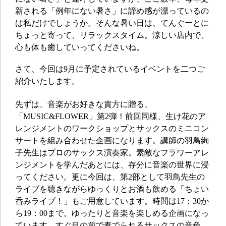
新される「例年にない暑さ」に諦め感が漂っているの
は私だけでしょうか。そんな暑い日は、てんぐーとに
ちょっと寄って、リラックスタイム。涼しい店内で、
心も体も癒していってくださいね。
さて、今回は9月に予定されているイベントを二つご
紹介いたします。
先ずは、音楽がお好きな貴方に贈る、
「MUSIC&FLOWER」第2弾！前回同様、生け花のア
レンジメントのワークショップとサックスのミニコン
サートを組み合わせた企画になります。講師の羽鳥絢
子先生はプロのサックス演奏家。素敵なフラワーアレ
ンジメントを学んだあとには、存分に音楽の世界に浸
ってください。更に今回は、第2部として羽鳥先生の
ライブを聴きながらゆっくりとお酒も飲める「ちょい
呑みライブ！」もご用意しています。時間は17：30か
ら19：00まで。ゆったりと音楽を楽しめる企画になっ
ています。すぐ目の前で奏でられるサックスの音色、