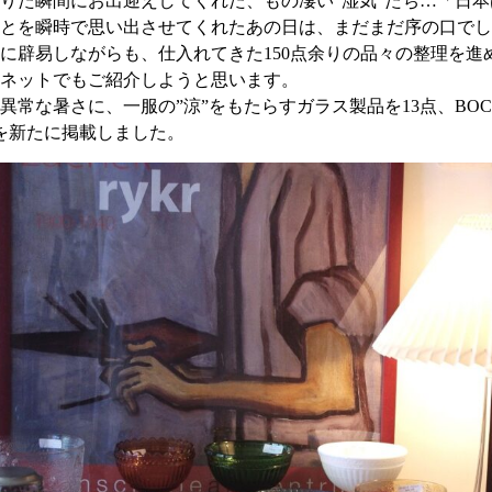
りた瞬間にお出迎えしてくれた、もの凄い”湿気”たち…「日
とを瞬時で思い出させてくれたあの日は、まだまだ序の口でし
に辟易しながらも、仕入れてきた150点余りの品々の整理を進
ネットでもご紹介しようと思います。
異常な暑さに、一服の”涼”をもたらすガラス製品を13点、BO
点を新たに掲載しました。