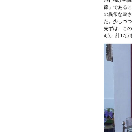
飛行機から降
節」であるこ
の異常な暑さ
た。少しづつ
先ずは、この
4点、計17