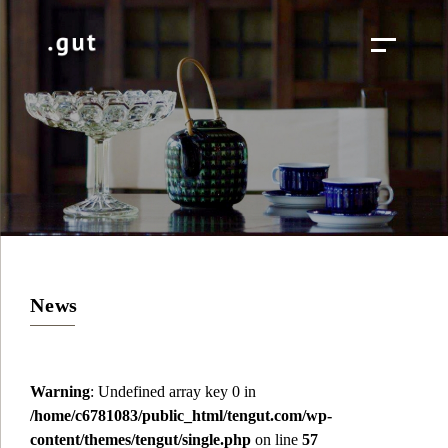
News
Warning
: Undefined array key 0 in
/home/c6781083/public_html/tengut.com/wp-
content/themes/tengut/single.php
on line
57