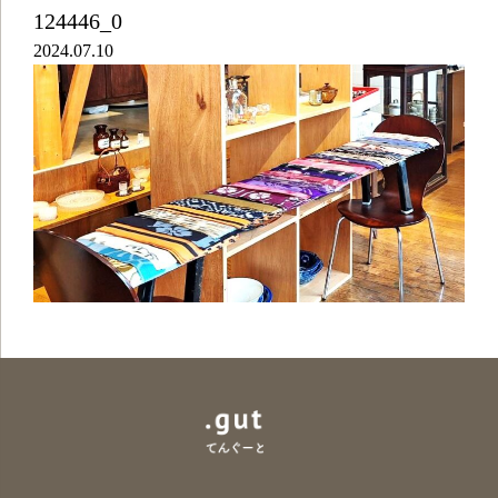
124446_0
2024.07.10