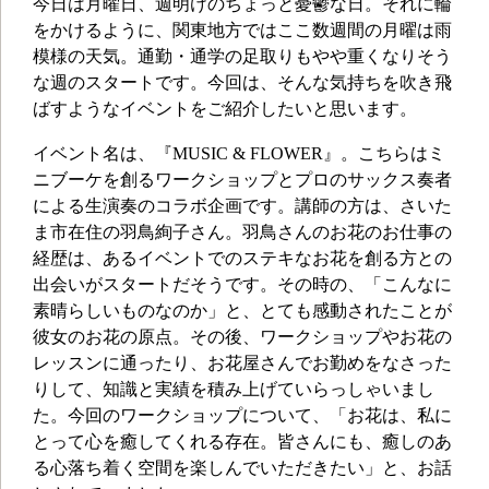
今日は月曜日、週明けのちょっと憂鬱な日。それに輪
をかけるように、関東地方ではここ数週間の月曜は雨
模様の天気。通勤・通学の足取りもやや重くなりそう
な週のスタートです。今回は、そんな気持ちを吹き飛
ばすようなイベントをご紹介したいと思います。
イベント名は、『MUSIC & FLOWER』。こちらはミ
ニブーケを創るワークショップとプロのサックス奏者
による生演奏のコラボ企画です。講師の方は、さいた
ま市在住の羽鳥絢子さん。羽鳥さんのお花のお仕事の
経歴は、あるイベントでのステキなお花を創る方との
出会いがスタートだそうです。その時の、「こんなに
素晴らしいものなのか」と、とても感動されたことが
彼女のお花の原点。その後、ワークショップやお花の
レッスンに通ったり、お花屋さんでお勤めをなさった
りして、知識と実績を積み上げていらっしゃいまし
た。今回のワークショップについて、「お花は、私に
とって心を癒してくれる存在。皆さんにも、癒しのあ
る心落ち着く空間を楽しんでいただきたい」と、お話