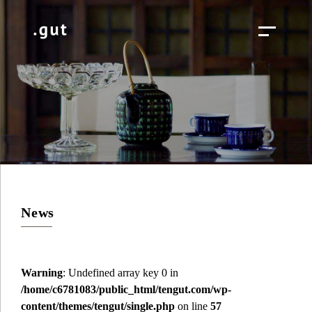
News
Warning
: Undefined array key 0 in
/home/c6781083/public_html/tengut.com/wp-
content/themes/tengut/single.php
on line
57