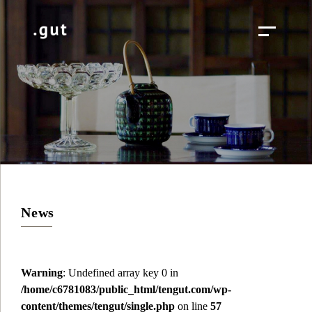
News
Warning
: Undefined array key 0 in
/home/c6781083/public_html/tengut.com/wp-
content/themes/tengut/single.php
on line
57