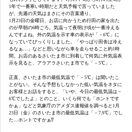
1年で一番寒い時期だと天気予報で言っていました
が、先週の天気はまさにその言葉通り。
1月23日の金曜日、お店に向かうため行田の家を出た
のが早朝の6時ごろ。気温って夜明け頃が一番冷える
んですよね。外の気温を示す車の表示が「－6℃」に
なっていてびっくりしました。「やっぱり田舎は冷え
るなぁ…」などと思いながら車を走らせること約1時
間。お店のあるさいたま市に到着して何気に外気温表
示を見ると、アラアラさいたま市でも「－5℃」。
正直、さいたま市の最低気温で「－5℃」は聞いたこ
とがない。そんな予想もしなかった低い気温をネタに
お客様とお話をすると、「いや、今日の最低気温は－
6℃でしたよ」とのこと。いくら何でも「ホントです
かぁ」などと気象庁のアメダス速報値を調べると1月
23日（金）のさいたま市の最低気温は「－7.9℃」でし
た…ホントですかぁ⁉