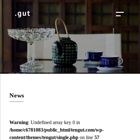
News
Warning
: Undefined array key 0 in
/home/c6781083/public_html/tengut.com/wp-
content/themes/tengut/single.php
on line
57