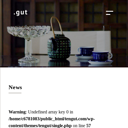
News
Warning
: Undefined array key 0 in
/home/c6781083/public_html/tengut.com/wp-
content/themes/tengut/single.php
on line
57