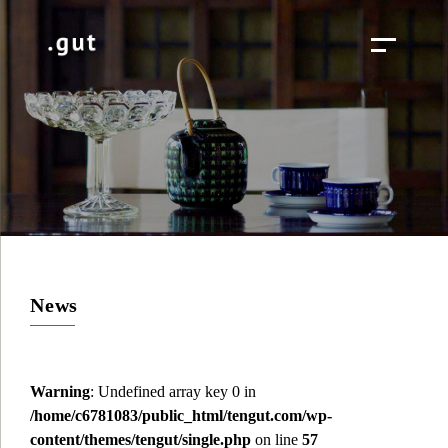
News
Warning
: Undefined array key 0 in
/home/c6781083/public_html/tengut.com/wp-
content/themes/tengut/single.php
on line
57