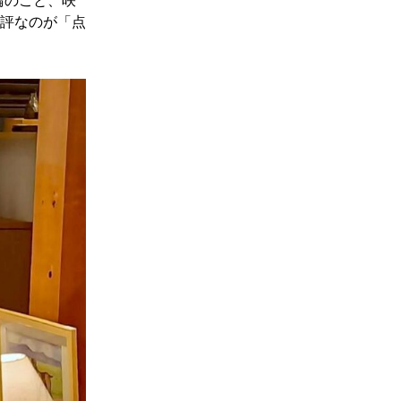
論のこと、咲
評なのが「点