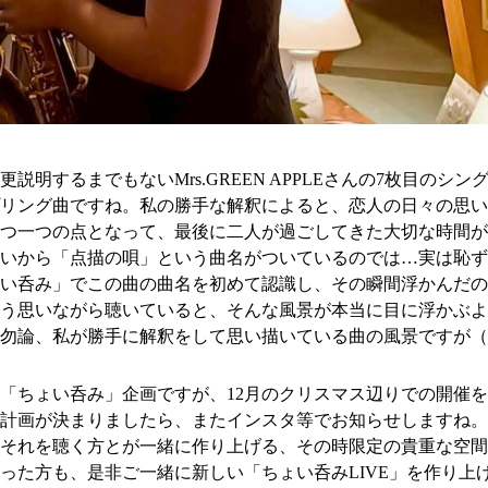
説明するまでもないMrs.GREEN APPLEさんの7枚目のシン
リング曲ですね。私の勝手な解釈によると、恋人の日々の思い
つ一つの点となって、最後に二人が過ごしてきた大切な時間が
いから「点描の唄」という曲名がついているのでは…実は恥ず
い呑み」でこの曲の曲名を初めて認識し、その瞬間浮かんだの
う思いながら聴いていると、そんな風景が本当に目に浮かぶよ
勿論、私が勝手に解釈をして思い描いている曲の風景ですが（
「ちょい呑み」企画ですが、12月のクリスマス辺りでの開催
計画が決まりましたら、またインスタ等でお知らせしますね。「
それを聴く方とが一緒に作り上げる、その時限定の貴重な空間
った方も、是非ご一緒に新しい「ちょい呑みLIVE」を作り上