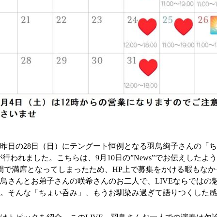
昨日の28日（日）にテングート恒例となる羽鳥絢子さんの「
」が行われました。こちらは、9月10日の”News”でお伝えしたよ
間で満席となってしまったため、HP上で募集をかける暇もなか
鳥さんとお弟子さんの咲希さんのお二人で、LIVEならではの
た。そんな「ちょい呑み」、もうお馴染み過ぎて語りつくした