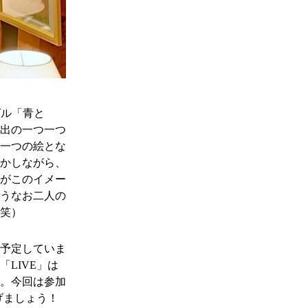
グル「青と
出の一つ一つ
一つの絵とな
かしながら、
がこのイメー
うなお二人の
笑）
を予定していま
LIVE」は
。今回は参加
げましょう！