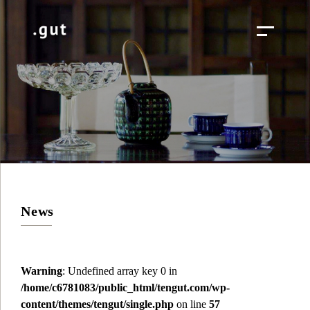
News
Warning
: Undefined array key 0 in
/home/c6781083/public_html/tengut.com/wp-
content/themes/tengut/single.php
on line
57