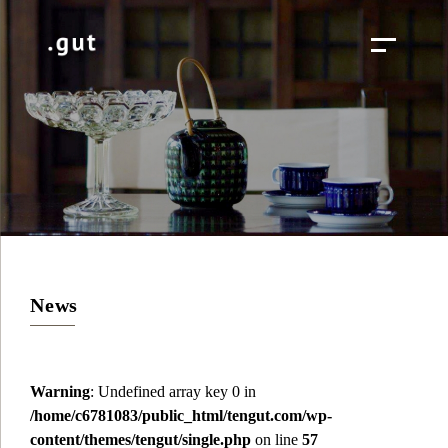
News
Warning
: Undefined array key 0 in
/home/c6781083/public_html/tengut.com/wp-
content/themes/tengut/single.php
on line
57