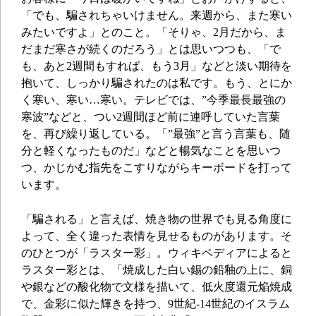
「でも、騙されちゃいけません。来週から、また寒い
みたいですよ」とのこと。「そりゃ、2月だから、ま
だまだ寒さが続くのだろう」とは思いつつも、「で
も、あと2週間もすれば、もう3月」などと淡い期待を
抱いて、しっかり騙されたのは私です。もう、とにか
く寒い、寒い…寒い。テレビでは、”今季最長最強の
寒波”などと、つい2週間ほど前に連呼していた言葉
を、再び繰り返している。「”最強”と言う言葉も、随
分と軽くなったものだ」などと暢気なことを思いつ
つ、かじかむ指先をこすりながらキーボードを打って
います。
「騙される」と言えば、焼き物の世界でも見る角度に
よって、全く違った表情を見せるものがあります。そ
のひとつが「ラスター彩」。ウィキペディアによると
ラスター彩とは、「焼成した白い錫の鉛釉の上に、銅
や銀などの酸化物で文様を描いて、低火度還元焔焼成
で、金彩に似た輝きを持つ、9世紀-14世紀のイスラム