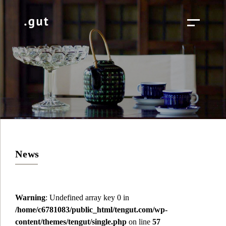
News
Warning
: Undefined array key 0 in
/home/c6781083/public_html/tengut.com/wp-
content/themes/tengut/single.php
on line
57