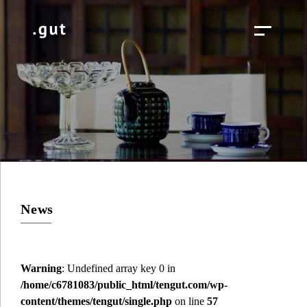
News
Warning
: Undefined array key 0 in
/home/c6781083/public_html/tengut.com/wp-
content/themes/tengut/single.php
on line
57