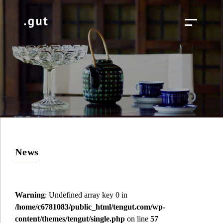
News
Warning
: Undefined array key 0 in
/home/c6781083/public_html/tengut.com/wp-
content/themes/tengut/single.php
on line
57