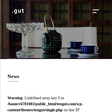
News
Warning
: Undefined array key 0 in
/home/c6781083/public_html/tengut.com/wp-
content/themes/tengut/single.php
on line
57