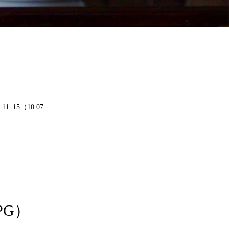
1_15（10.07
PG）