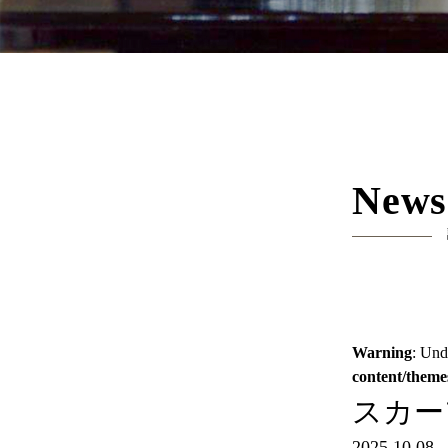
News
Warning
: Und
content/theme
スカーフ
2025.10.08