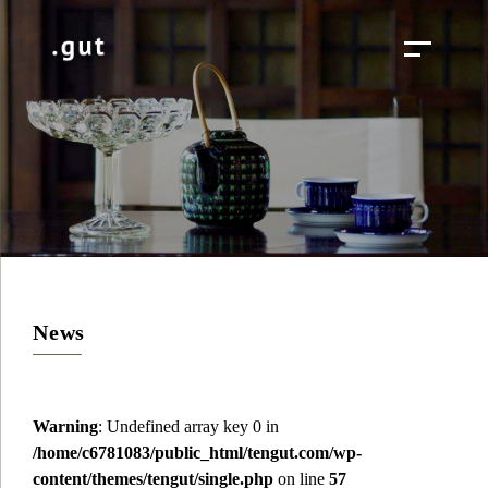
News
Warning
: Undefined array key 0 in
/home/c6781083/public_html/tengut.com/wp-
content/themes/tengut/single.php
on line
57