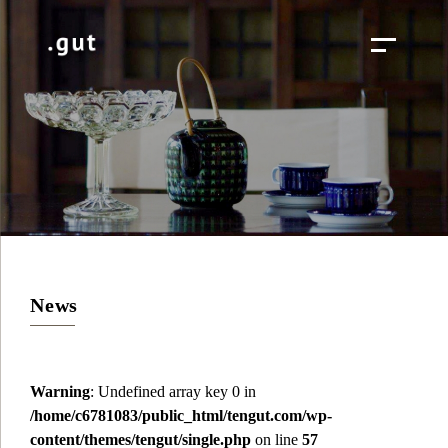
News
Warning
: Undefined array key 0 in
/home/c6781083/public_html/tengut.com/wp-
content/themes/tengut/single.php
on line
57